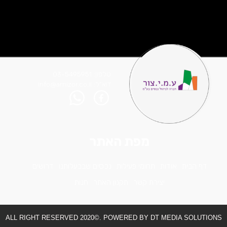
טלפון: 03-5495951
דוא"ל: info@amizor.co.il
מפת האתר
דף הבית
אודות
תחומי פעילות
נכסים שבבעלותנו
דרושים
יצירת קשר
תקנון האתר
חנות
ALL RIGHT RESERVED 2020©. POWERED BY DT MEDIA SOLUTIONS