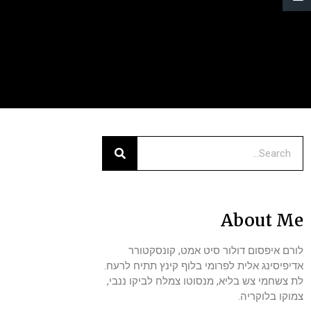
About Me
לורם איפסום דולור סיט אמט, קונסקטורר
אדיפיסינג אלית לפרומי בלוף קינץ תתיח לרעח.
לת צשחמי צש בליא, מנסוטו צמלח לביקו ננבי,
צמוקו בלוקריה.