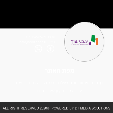
טלפון: 03-5495951
דוא"ל: info@amizor.co.il
מפת האתר
דף הבית
אודות
תחומי פעילות
נכסים שבבעלותנו
דרושים
יצירת קשר
תקנון האתר
חנות
ALL RIGHT RESERVED 2020©. POWERED BY DT MEDIA SOLUTIONS