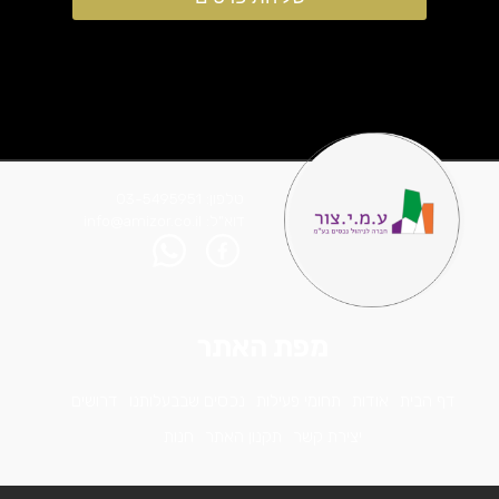
טלפון: 03-5495951
דוא"ל: info@amizor.co.il
מפת האתר
דף הבית
אודות
תחומי פעילות
נכסים שבבעלותנו
דרושים
יצירת קשר
תקנון האתר
חנות