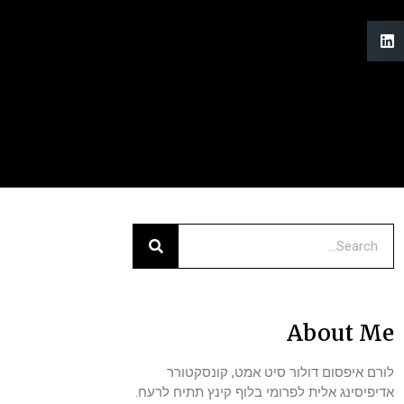
About Me
לורם איפסום דולור סיט אמט, קונסקטורר
אדיפיסינג אלית לפרומי בלוף קינץ תתיח לרעח.