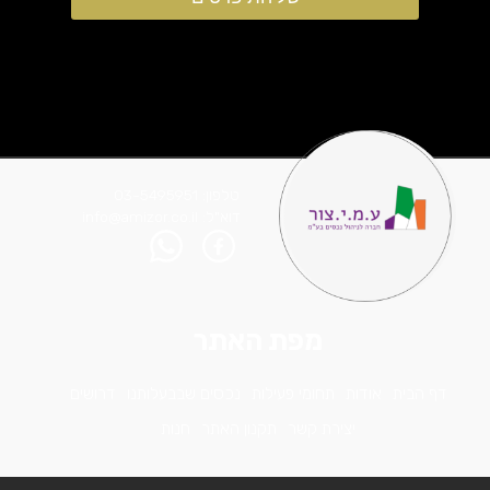
טלפון: 03-5495951
דוא"ל: info@amizor.co.il
מפת האתר
דף הבית
אודות
תחומי פעילות
נכסים שבבעלותנו
דרושים
יצירת קשר
תקנון האתר
חנות